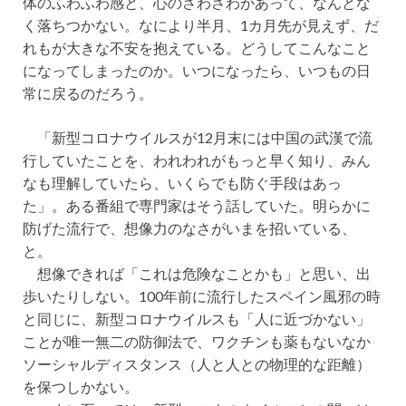
体のふわふわ感と、心のさわさわがあって、なんとな
く落ちつかない。なにより半月、1カ月先が見えず、だ
れもが大きな不安を抱えている。どうしてこんなこと
になってしまったのか。いつになったら、いつもの日
常に戻るのだろう。
「新型コロナウイルスが12月末には中国の武漢で流
行していたことを、われわれがもっと早く知り、みん
なも理解していたら、いくらでも防ぐ手段はあっ
た」。ある番組で専門家はそう話していた。明らかに
防げた流行で、想像力のなさがいまを招いている、
と。
想像できれば「これは危険なことかも」と思い、出
歩いたりしない。100年前に流行したスペイン風邪の時
と同じに、新型コロナウイルスも「人に近づかない」
ことが唯一無二の防御法で、ワクチンも薬もないなか
ソーシャルディスタンス（人と人との物理的な距離）
を保つしかない。