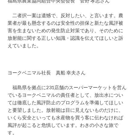
福島県農業協同組合中央会会長 菅野 孝志さん
二者択一案は遺憾で、反対したい、と言います。農
業者が最も懸念するのは安全性の担保と新たな風評被
害を生まないための発生防止対策であり、そのために
放射能に関する正しい知識・認識を伝えてほしいと訴
えていました。
ヨークベニマル社長 真船 幸夫さん
福島県を拠点に231店舗のスーパーマーケットを営ん
でいるヨークベニマルの責任者として、放出水につい
ては徹底した風評防止のプログラムを準備してほしい
と要望しました。放射能は目に見えないものだけに、
いくら安全といっても水産物を買う客に伝わなければ
風評が起こると危惧しています。わきの小さな旅で
す。