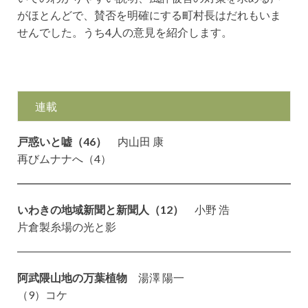
がほとんどで、賛否を明確にする町村長はだれもいま
せんでした。うち4人の意見を紹介します。
連載
戸惑いと嘘（46）
内山田 康
再びムナナへ（4）
いわきの地域新聞と新聞人（12）
小野 浩
片倉製糸場の光と影
阿武隈山地の万葉植物
湯澤 陽一
（9）コケ