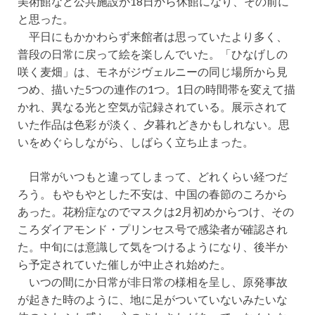
美術館など公共施設が18日から休館になり、その前に
と思った。
平日にもかかわらず来館者は思っていたより多く、
普段の日常に戻って絵を楽しんでいた。「ひなげしの
咲く麦畑」は、モネがジヴェルニーの同じ場所から見
つめ、描いた5つの連作の1つ。1日の時間帯を変えて描
かれ、異なる光と空気が記録されている。展示されて
いた作品は色彩 が淡く、夕暮れどきかもしれない。思
いをめぐらしながら、しばらく立ち止まった。
日常がいつもと違ってしまって、どれくらい経つだ
ろう。もやもやとした不安は、中国の春節のころから
あった。花粉症なのでマスクは2月初めからつけ、その
ころダイアモンド・プリンセス号で感染者が確認され
た。中旬には意識して気をつけるようになり、後半か
ら予定されていた催しが中止され始めた。
いつの間にか日常が非日常の様相を呈し、原発事故
が起きた時のように、地に足がついていないみたいな