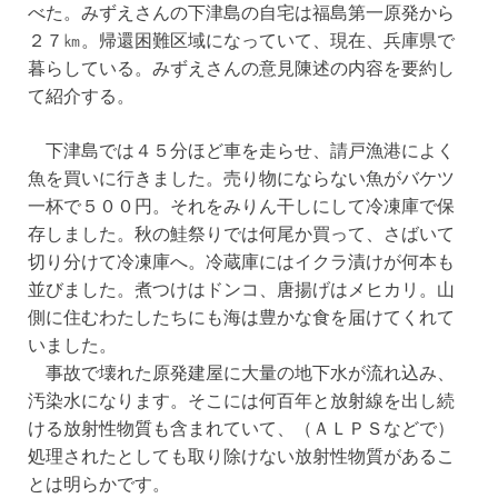
べた。みずえさんの下津島の自宅は福島第一原発から
２７㎞。帰還困難区域になっていて、現在、兵庫県で
暮らしている。みずえさんの意見陳述の内容を要約し
て紹介する。
下津島では４５分ほど車を走らせ、請戸漁港によく
魚を買いに行きました。売り物にならない魚がバケツ
一杯で５００円。それをみりん干しにして冷凍庫で保
存しました。秋の鮭祭りでは何尾か買って、さばいて
切り分けて冷凍庫へ。冷蔵庫にはイクラ漬けが何本も
並びました。煮つけはドンコ、唐揚げはメヒカリ。山
側に住むわたしたちにも海は豊かな食を届けてくれて
いました。
事故で壊れた原発建屋に大量の地下水が流れ込み、
汚染水になります。そこには何百年と放射線を出し続
ける放射性物質も含まれていて、（ＡＬＰＳなどで）
処理されたとしても取り除けない放射性物質があるこ
とは明らかです。