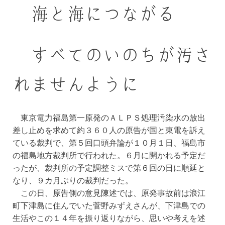
海と海につながる
すべてのいのちが
汚さ
れませんように
東京電力福島第一原発のＡＬＰＳ処理汚染水の放出
差し止めを求めて約３６０人の原告が国と東電を訴え
ている裁判で、第５回口頭弁論が１０月１日、福島市
の福島地方裁判所で行われた。６月に開かれる予定だ
ったが、裁判所の予定調整ミスで第６回の日に順延と
なり、９カ月ぶりの裁判だった。
この日、原告側の意見陳述では、原発事故前は浪江
町下津島に住んでいた菅野みずえさんが、下津島での
生活やこの１４年を振り返りながら、思いや考えを述