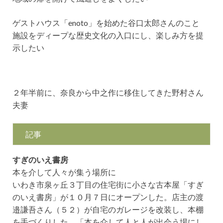
ゲストハウス「enoto」を始めた谷口太郎さんのこと
施設をディープな歴史文化の入口にし、楽しみ方を提
示したい
２年半前に、奈良から中之作に移住してきた野村さん
夫妻
記事
すぎのいえ書房
本を介して人々が集う場所に
いわき市泉ヶ丘３丁目の住宅街に小さな古本屋「すぎ
のいえ書房」が１０月７日にオープンした。店主の渡
邉謙吾さん（５２）が自宅のガレージを改装し、本棚
を手づくりした。「本を介して人と人が出会う場にし