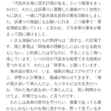
「汚染水を海に流す計画がある」という報道をきっ
かけに、わたしは浜通りに避難した連絡のつく女性た
ちに訴え、一緒に汚染水放出反対の署名活動をしまし
た。浜通りの漁協にもお願いに行き、二つ返事で「署
名用紙を置いていけ」と言われ、３万余筆の署名が集
まって国に届けました。
いまも漁協の人たちの気持ちは「流すな」の立場で
す。国と東電は「関係者の理解なしにはいかなる処分
もしない」と約束したはずなのに、守ることなく海へ
流しています。いつの日か汚染水を処理できる技術が
見つかるまで、わたしは「保管を」と願っています。
海水温が変わり、いま、福島の海はフグやズワイガ
ニ、伊勢エビが豊漁と、親戚が知らせてきます。「海
の底さ歩いて来たんだよ。カニやエビは大丈夫だべ
か。汚れた海の底を歩いて来たんだよ、長い時間さか
けてよ。不憫でならね」と言うのです。
わたしは未来の世代を守りたい。微量であっても毒
かもしれないものを海に流すのを、黙って見ている大