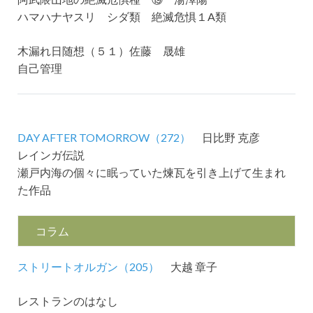
ハマハナヤスリ シダ類 絶滅危惧１A類
木漏れ日随想（５１）佐藤 晟雄
自己管理
DAY AFTER TOMORROW（272）
日比野 克彦
レインガ伝説
瀬戸内海の個々に眠っていた煉瓦を引き上げて生まれ
た作品
コラム
ストリートオルガン（205）
大越 章子
レストランのはなし