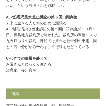
たい」という渡邉さんを取材した。
ALP処理汚染水差止訴訟の第５回口頭弁論
未来に生きる人たちのために頑張る
ALP処理汚染水差止訴訟の第５回口頭弁論が１０月１
日、福島地方裁判所で開かれた。裁判所の調整ミスで
九カ月ぶりの裁判。陳述では原告と被告側の東電、国
との言い分がかみ合わず、平行線をたどっている。
いわきでの個展を終えて
お蚕さんとゆっくり生きる
染織家 寺川真弓
連載
阿武隈山地の絶滅危惧種 ⑲ 湯澤陽一