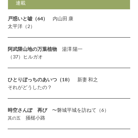
連載
戸惑いと嘘（64）
内山田 康
太平洋（2）
阿武隈山地の万葉植物
湯澤 陽一
（37）ヒルガオ
ひとりぼっちのあいつ（18）
新妻 和之
それがどうしたの？
時空さんぽ 再び
〜磐城平城を訪ねて（6）
掻槌小路
其の五