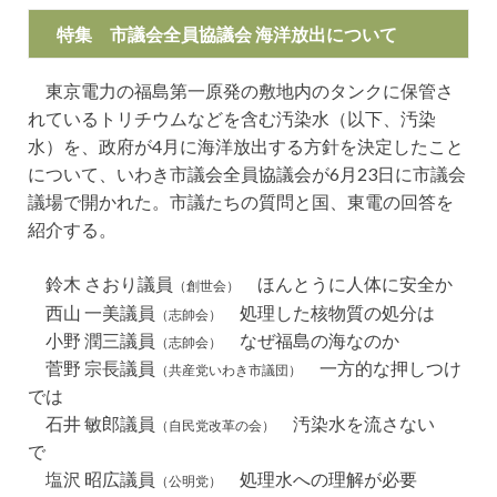
特集 市議会全員協議会 海洋放出について
東京電力の福島第一原発の敷地内のタンクに保管さ
れているトリチウムなどを含む汚染水（以下、汚染
水）を、政府が4月に海洋放出する方針を決定したこと
について、いわき市議会全員協議会が6月23日に市議会
議場で開かれた。市議たちの質問と国、東電の回答を
紹介する。
鈴木 さおり議員
ほんとうに人体に安全か
（創世会）
西山 一美議員
処理した核物質の処分は
（志帥会）
小野 潤三議員
なぜ福島の海なのか
（志帥会）
菅野 宗長議員
一方的な押しつけ
（共産党いわき市議団）
では
石井 敏郎議員
汚染水を流さない
（自民党改革の会）
で
塩沢 昭広議員
処理水への理解が必要
（公明党）