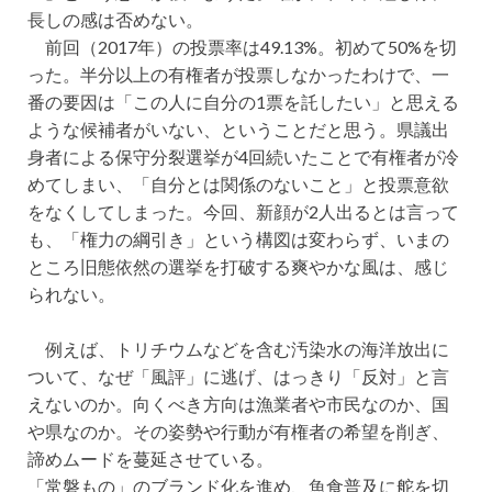
長しの感は否めない。
前回（2017年）の投票率は49.13%。初めて50%を切
った。半分以上の有権者が投票しなかったわけで、一
番の要因は「この人に自分の1票を託したい」と思える
ような候補者がいない、ということだと思う。県議出
身者による保守分裂選挙が4回続いたことで有権者が冷
めてしまい、「自分とは関係のないこと」と投票意欲
をなくしてしまった。今回、新顔が2人出るとは言って
も、「権力の綱引き」という構図は変わらず、いまの
ところ旧態依然の選挙を打破する爽やかな風は、感じ
られない。
例えば、トリチウムなどを含む汚染水の海洋放出に
ついて、なぜ「風評」に逃げ、はっきり「反対」と言
えないのか。向くべき方向は漁業者や市民なのか、国
や県なのか。その姿勢や行動が有権者の希望を削ぎ、
諦めムードを蔓延させている。
「常磐もの」のブランド化を進め、魚食普及に舵を切