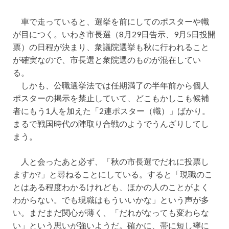
車で走っていると、選挙を前にしてのポスターや幟
が目につく。いわき市長選（8月29日告示、9月5日投開
票）の日程が決まり、衆議院選挙も秋に行われること
が確実なので、市長選と衆院選のものが混在してい
る。
しかも、公職選挙法では任期満了の半年前から個人
ポスターの掲示を禁止していて、どこもかしこも候補
者にもう1人を加えた「2連ポスター（幟）」ばかり。
まるで戦国時代の陣取り合戦のようでうんざりしてし
まう。
人と会ったあと必ず、「秋の市長選でだれに投票し
ますか?」と尋ねることにしている。すると「現職のこ
とはある程度わかるけれども、ほかの人のことがよく
わからない。でも現職はもういいかな」という声が多
い。まだまだ関心が薄く、「だれがなっても変わらな
い」という思いが強いようだ。確かに、帯に短し襷に