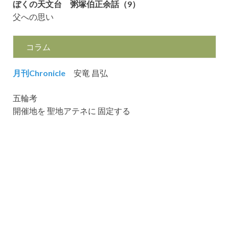
ぼくの天文台 粥塚伯正余話（9）
父への思い
コラム
月刊Chronicle
安竜 昌弘
五輪考
開催地を 聖地アテネに 固定する