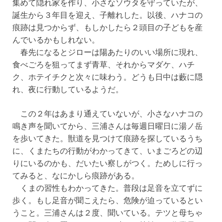
集めて隠れ家を作り、小さなソウタを守っていたが、
誕生から３年目を迎え、子離れした。以後、ハナコの
痕跡は見つからず、もしかしたら２頭目の子どもを産
んでいるかもしれない。
春先になるとジローは陽あたりのいい場所に現れ、
食べごろを狙ってまず青草、それからマダケ、ハチ
ク、ホテイチクと次々に味わう。どうも日中は藪に隠
れ、夜に行動しているようだ。
この２年はあまり通えていないが、小さなハナコの
鳴き声を聞いてから、三浦さんは毎週日曜日に湯ノ岳
を歩いてきた。獣道を見つけて痕跡を探しているうち
に、くまたちの行動がわかってきて、いまごろどの辺
りにいるのかも、だいたい察しがつく。ためしに行っ
てみると、なにかしら痕跡がある。
くまの習性もわかってきた。普段は足音を立てずに
歩く。もし足音が聞こえたら、危険が迫っているとい
うこと。三浦さんは２度、聞いている。テツと母ちゃ