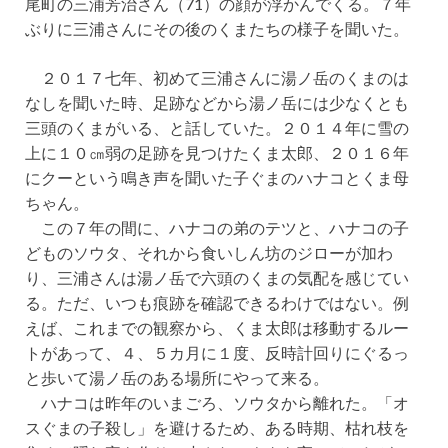
尾町の三浦芳治さん（71）の顔が浮かんでくる。７年
ぶりに三浦さんにその後のくまたちの様子を聞いた。
２０１７七年、初めて三浦さんに湯ノ岳のくまのは
なしを聞いた時、足跡などから湯ノ岳には少なくとも
三頭のくまがいる、と話していた。２０１４年に雪の
上に１０㎝弱の足跡を見つけたくま太郎、２０１６年
にクーという鳴き声を聞いた子ぐまのハナコとくま母
ちゃん。
この７年の間に、ハナコの弟のテツと、ハナコの子
どものソウタ、それから食いしん坊のジローが加わ
り、三浦さんは湯ノ岳で六頭のくまの気配を感じてい
る。ただ、いつも痕跡を確認できるわけではない。例
えば、これまでの観察から、くま太郎は移動するルー
トがあって、４、５カ月に１度、反時計回りにぐるっ
と歩いて湯ノ岳のある場所にやって来る。
ハナコは昨年のいまごろ、ソウタから離れた。「オ
スぐまの子殺し」を避けるため、ある時期、枯れ枝を