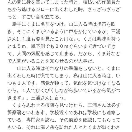
んの間に身を置いてしまった時と、枝払いの作業員た
ちから逃げるジローに出くわした時。ざっざっざっざ
っと、すごい音を立てる。
勝手にくまに名前をつけ、山に入る時は指笛を吹
き、そこにくまがいるように声をかけているが、三浦
さんは１度も姿を見たことはない。くまは興味を持つ
と１５ｍ、風下側でも２０ｍぐらいまで近づいてき
て、人間の気配を感じて止まる。だから、くま鈴など
で人間がいることを知らせるのが大事だ。
「山に入る時はそれなりの準備をしないと、くまに
出くわした時に慌ててしまう。私は山に入る時は、い
つも１人です。感覚が鈍って、気配を気づけなくなる
から。１人でびくびくしながら歩いているから気がつ
きます」。三浦さんは言う。
くまを思わせる痕跡を見つけたら、三浦さんは必ず
警察署といわき市、学校近くであれば学校にも連絡し
ている。専門家を訪ね、その痕跡を確認してもらって
もいる。それに湯ノ岳を訪れた人々とくまが出くわさ