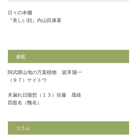
日々の本棚
『美しい顔』内山田康著
連載
阿武隈山地の万葉植物 湯澤 陽一
（９７）ケイトウ
木漏れ日随想（１３）佐藤 晟雄
四股名（醜名）
コラム