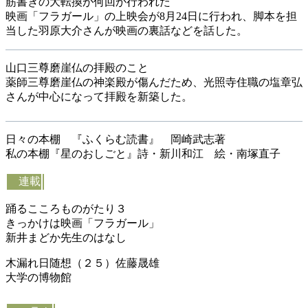
筋書きの大転換が何回か行われた
映画「フラガール」の上映会が8月24日に行われ、脚本を担
当した羽原大介さんが映画の裏話などを話した。
山口三尊磨崖仏の拝殿のこと
薬師三尊磨崖仏の神楽殿が傷んだため、光照寺住職の塩章弘
さんが中心になって拝殿を新築した。
日々の本棚 『ふくらむ読書』 岡崎武志著
私の本棚『星のおしごと』詩・新川和江 絵・南塚直子
連載
踊るこころものがたり３
きっかけは映画「フラガール」
新井まどか先生のはなし
木漏れ日随想（２５）佐藤晟雄
大学の博物館