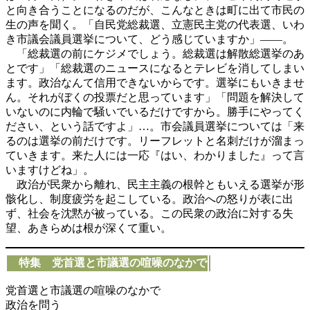
と向き合うことになるのだが、こんなときは町に出て市民の
生の声を聞く。「自民党総裁選、立憲民主党の代表選、いわ
き市議会議員選挙について、どう感じていますか」――。
「総裁選の前にケジメでしょう。総裁選は解散総選挙のあ
とです」「総裁選のニュースになるとテレビを消してしまい
ます。政治なんて信用できないからです。選挙にもいきませ
ん。それがぼくの投票だと思っています」「問題を解決して
いないのに内輪で騒いでいるだけですから。勝手にやってく
ださい、という話ですよ」…。市会議員選挙については「来
るのは選挙の前だけです。リーフレットと名刺だけが溜まっ
ていきます。来た人には一応『はい、わかりました』って言
いますけどね」。
政治が民衆から離れ、民主主義の根幹ともいえる選挙が形
骸化し、制度疲労を起こしている。政治への怒りが表に出
ず、社会を沈黙が被っている。この民衆の政治に対する失
望、あきらめは根が深くて重い。
特集 党首選と市議選の喧噪のなかで
党首選と市議選の喧噪のなかで
政治を問う