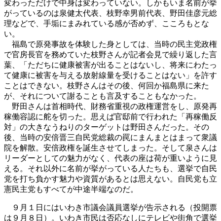
変わっただけで中身は変わっていない。しかもいま名前が挙
がっているのは泉健太代表、枝野幸男前代表、野田佳彦元総
理などで、手垢にまみれている感が否めず、こころもとな
い。
福島で原発事故を体験した身としては、当時の民主党政権
で官房長官を務めていた枝野さんが記者会見で繰り返した言
葉、「ただちに健康被害が出ることはないし、将来にわたっ
て健康に被害を与える放射線量を受けることはない」を許す
ことはできない。枝野さんはその後、何回か福島県に来た
が、それについて謝ることも言及することもなかった。
野田さんは首相時代、財務省重視の政権運営をし、原発再
稼働容認に舵を切った。思えば官邸前で行われた「再稼働反
対」の大きなうねりのターゲットは野田さんだった。その
後、当時の安倍晋三自民党総裁の罠にまんまとはまって衆議
院を解散。安倍政権を誕生させてしまった。そして泉さんは
リーダーとしての魅力がなく、代表の座は荷が重いように見
える。それ以外に名前が挙がっている人たちも、選挙で自民
党を打ち負かす魅力や資質があるとは思えない。自民党も立
憲民主党もすべてが中途半端なのだ。
９月１日にはいわき市議会議員選挙が告示される（投開票
は９月８日）。いわき市民は否応なしにテレビや街角で選挙