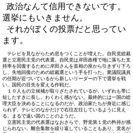
政治なんて信用できないです。
選挙にもいきません。
それがぼくの投票だと思ってい
ます。
テレビを見ながらため息をつくことが増えた。自民党総裁
選と立憲民主党の代表選。自民党は岸田政権で地に落ちた支
持率を回復するために岸田さんを首相の座から引きずり下ろ
し、失地回復のための総裁選という手を打った。衆議院議員
の任期が近づいているから新しいリーダーの下で選挙を戦
い、国民の目先を変える作戦だ。
１０人もの立候補が取りざたされているが、いずれも帯に
短したすきに長し。わくわく感がない。最終的には一国の総
理大臣を決めることになるのだが、政治家たちが身近に感じ
られず、テレビのなかだけで右往左往しているように見え
る。まるで遠い国のことのようだ。
立憲民主党の代表選はなおさらで、野党第１党の矜持が感
じられない。離合集散を繰り返していることもあり、党名が