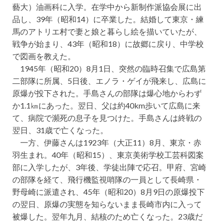
藝大）油画科に入学。在学中から新制作派協会展に出
品し、39年（昭和14）に卒業した。結婚して東京・練
馬のアトリエ村で妻と娘と暮らし絵を描いていたが、
戦争が始まり、43年（昭和18）に故郷に戻り、中学校
で図画を教えた。
1945年（昭和20）8月1日、突然の臨時召集で広島第
二部隊に所属、5日後、エノラ・ゲイが飛来し、広島に
原爆が投下された。手島さんの部隊は爆心地からわず
か1.1㎞にあった。翌日、父は約40km歩いて広島に来
て、病院で瀕死の息子を見つけた。手島さんは終戦の
翌日、31歳で亡くなった。
一方、伊藤さんは1923年（大正11）8月、東京・赤
羽生まれ。40年（昭和15）、東京美術学校工芸科図案
部に入学したが、3年後、学徒出陣で応召。甲府、宮崎
の部隊を経て、飛行機監視哨隊の一員として長崎県・
野母崎に派遣され、45年（昭和20）8月9日の原爆投下
の翌日、原爆の実態を知らないまま長崎市内に入って
被爆した。翌年九月、結核のため亡くなった。23歳だ