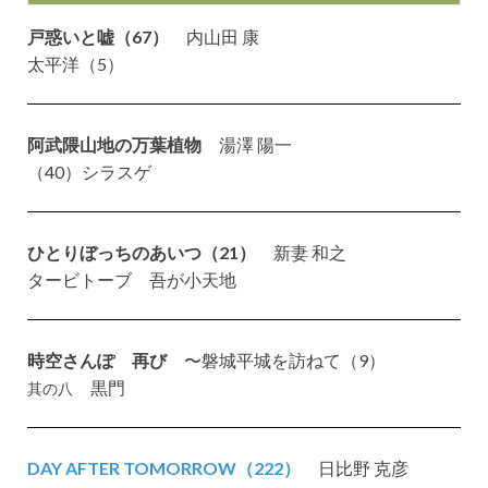
戸惑いと嘘（67）
内山田 康
太平洋（5）
阿武隈山地の万葉植物
湯澤 陽一
（40）シラスゲ
ひとりぼっちのあいつ（21）
新妻 和之
タービトーブ 吾が小天地
時空さんぽ 再び
〜磐城平城を訪ねて（9）
黒門
其の八
DAY AFTER TOMORROW（222）
日比野 克彦