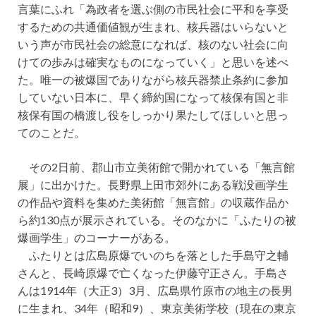
言葉にふれ「為政者を選ぶ側の市民社会に平和を享受
するための共通価値観が生まれ、核兵器はいらないと
いう声が市民社会の総意になれば、核のない社会に向
けての歩みは確実なものになっていく」と思いを述べ
た。唯一の被爆国でありながら核兵器禁止条約に参加
していない日本に、早く締約国になって核保有国と非
核保有国の橋渡し役をしっかり果たしてほしいと思っ
てのことだ。
その2日前、郡山市立美術館で開かれている「無言館
展」に出かけた。長野県上田市郊外にある戦没画学生
の作品や資料を集めた美術館「無言館」の収蔵作品か
ら約130点が展示されている。そのなかに「ふたりの被
爆画学生」のコーナーがある。
ふたりとは広島原爆でいのちを落とした手島守之輔
さんと、長崎原爆で亡くなった伊藤守正さん。手島さ
んは1914年（大正3）3月、広島県竹原市の地主の長男
に生まれ、34年（昭和9）、東京美術学校（現在の東京