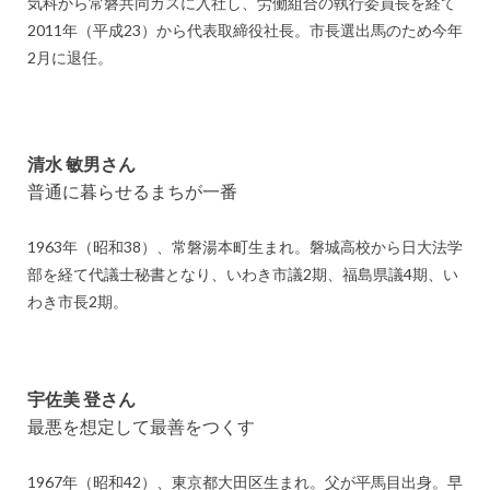
気科から常磐共同ガスに入社し、労働組合の執行委員長を経て
2011年（平成23）から代表取締役社長。市長選出馬のため今年
2月に退任。
清水 敏男さん
普通に暮らせるまちが一番
1963年（昭和38）、常磐湯本町生まれ。磐城高校から日大法学
部を経て代議士秘書となり、いわき市議2期、福島県議4期、い
わき市長2期。
宇佐美 登さん
最悪を想定して最善をつくす
1967年（昭和42）、東京都大田区生まれ。父が平馬目出身。早