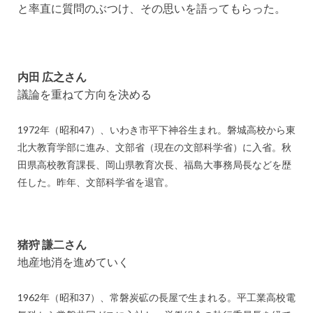
と率直に質問のぶつけ、その思いを語ってもらった。
内田 広之さん
議論を重ねて方向を決める
1972年（昭和47）、いわき市平下神谷生まれ。磐城高校から東
北大教育学部に進み、文部省（現在の文部科学省）に入省。秋
田県高校教育課長、岡山県教育次長、福島大事務局長などを歴
任した。昨年、文部科学省を退官。
猪狩 謙二さん
地産地消を進めていく
1962年（昭和37）、常磐炭砿の長屋で生まれる。平工業高校電